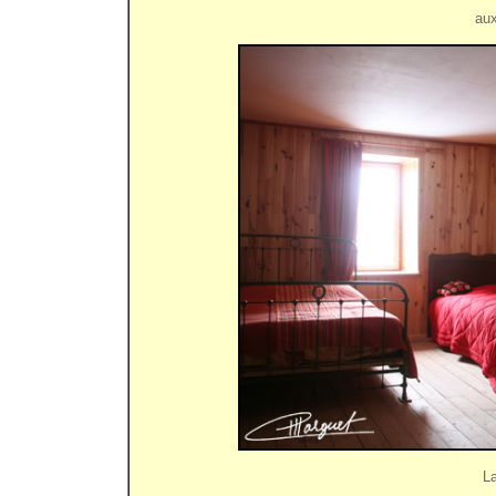
aux
L