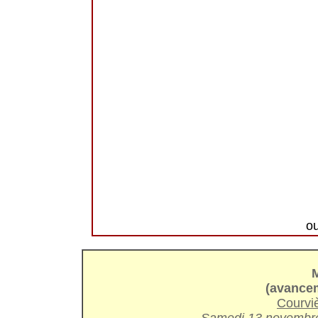
o
(avancem
Courvi