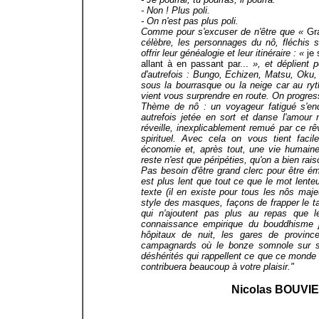
- Non ! Plus poli.
- On n'est pas plus poli.
Comme pour s'excuser de n'être que «
Gr
célèbre, les personnages du nô, fléchis
offrir leur généalogie et leur itinéraire : «
je 
allant à en passant par...
», et déplient 
d'autrefois : Bungo, Echizen, Matsu, Oku, 
sous la bourrasque ou la neige car au ryt
vient vous surprendre en route. On progres
Thème de nô : un voyageur fatigué s'endo
autrefois jetée en sort et danse l'amour 
réveille, inexplicablement remué par ce rê
spirituel. Avec cela on vous tient fac
économie et, après tout, une vie humaine 
reste n'est que péripéties, qu'on a bien rai
Pas besoin d'être grand clerc pour être ém
est plus lent que tout ce que le mot lente
texte (il en existe pour tous les nôs maj
style des masques, façons de frapper le ta
qui n'ajoutent pas plus au repas que 
connaissance empirique du bouddhisme j
hôpitaux de nuit, les gares de provinc
campagnards où le bonze somnole sur sa
déshérités qui rappellent ce que ce monde a
contribuera beaucoup à votre plaisir."
Nicolas BOUVIE