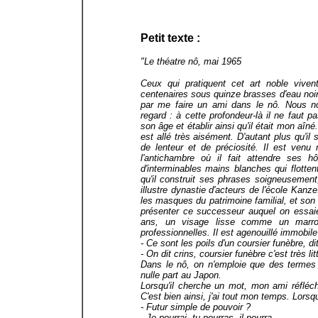
Petit texte :
"Le théatre nô, mai 1965
Ceux qui pratiquent cet art noble vive
centenaires sous quinze brasses d'eau noir
par me faire un ami dans le nô. Nous no
regard : à cette profondeur-là il ne faut p
son âge et établir ainsi qu'il était mon aîn
est allé très aisément. D'autant plus qu'il 
de lenteur et de préciosité. Il est ven
l'antichambre où il fait attendre ses h
d'interminables mains blanches qui flott
qu'il construit ses phrases soigneusemen
illustre dynastie d'acteurs de l'école Kanz
les masques du patrimoine familial, et son
présenter ce successeur auquel on essaie
ans, un visage lisse comme un marron
professionnelles. Il est agenouillé immobil
- Ce sont les poils d'un coursier funèbre, dit
- On dit crins, coursier funèbre c'est très lit
Dans le nô, on n'emploie que des termes n
nulle part au Japon.
Lorsqu'il cherche un mot, mon ami réfléch
C'est bien ainsi, j'ai tout mon temps. Lorsq
- Futur simple de pouvoir ?
- Je pourrai, tu pourras, il pourra.