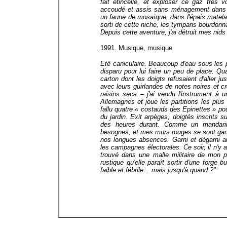
fait étincelle, et exploser ce gaz très v
accoudé et assis sans ménagement dans l
un faune de mosaïque, dans l'épais matelas
sorti de cette niche, les tympans bourdonn
Depuis cette aventure, j'ai détruit mes nid
1991. Musique, musique
Eté caniculaire. Beaucoup d'eau sous les 
disparu pour lui faire un peu de place. Qu
carton dont les doigts refusaient d'aller j
avec leurs guirlandes de notes noires et
raisins secs – j'ai vendu l'instrument à 
Allemagnes et joue les partitions les plus r
fallu quatre « costauds des Epinettes » pou
du jardin. Exit arpèges, doigtés inscrits s
des heures durant. Comme un mandarin 
besognes, et mes murs rouges se sont garn
nos longues absences. Garni et dégarni 
les campagnes électorales. Ce soir, il n'y
trouvé dans une malle militaire de mon pè
rustique qu'elle paraît sortir d'une forge 
faible et fébrile... mais jusqu'à quand ?"