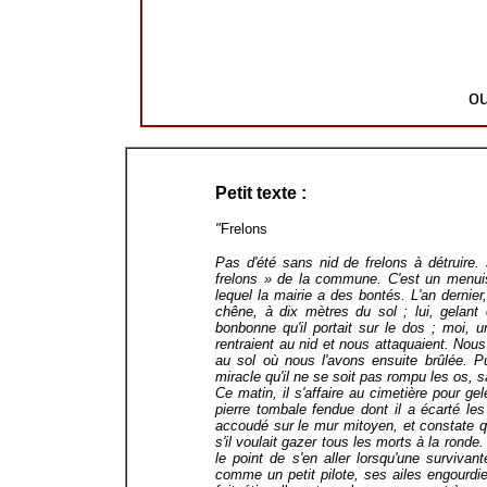
o
Petit texte :
"
Frelons
Pas d'été sans nid de frelons à détruire.
frelons » de la commune. C'est un menuis
lequel la mairie a des bontés. L'an dernie
chêne, à dix mètres du sol ; lui, gelan
bonbonne qu'il portait sur le dos ; moi, 
rentraient au nid et nous attaquaient. Nou
au sol où nous l'avons ensuite brûlée. Pu
miracle qu'il ne se soit pas rompu les os, s
Ce matin, il s'affaire au cimetière pour g
pierre tombale fendue dont il a écarté le
accoudé sur le mur mitoyen, et constate q
s'il voulait gazer tous les morts à la ronde
le point de s'en aller lorsqu'une survivant
comme un petit pilote, ses ailes engourdies