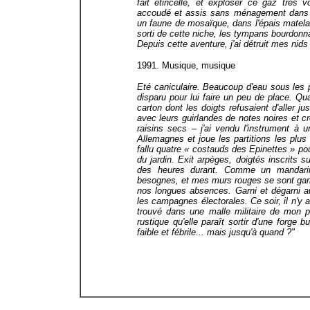
fait étincelle, et exploser ce gaz très v
accoudé et assis sans ménagement dans l
un faune de mosaïque, dans l'épais matelas
sorti de cette niche, les tympans bourdonn
Depuis cette aventure, j'ai détruit mes nid
1991. Musique, musique
Eté caniculaire. Beaucoup d'eau sous les 
disparu pour lui faire un peu de place. Qu
carton dont les doigts refusaient d'aller j
avec leurs guirlandes de notes noires et
raisins secs – j'ai vendu l'instrument à 
Allemagnes et joue les partitions les plus r
fallu quatre « costauds des Epinettes » pou
du jardin. Exit arpèges, doigtés inscrits s
des heures durant. Comme un mandarin 
besognes, et mes murs rouges se sont garn
nos longues absences. Garni et dégarni 
les campagnes électorales. Ce soir, il n'y
trouvé dans une malle militaire de mon pè
rustique qu'elle paraît sortir d'une forge 
faible et fébrile... mais jusqu'à quand ?"