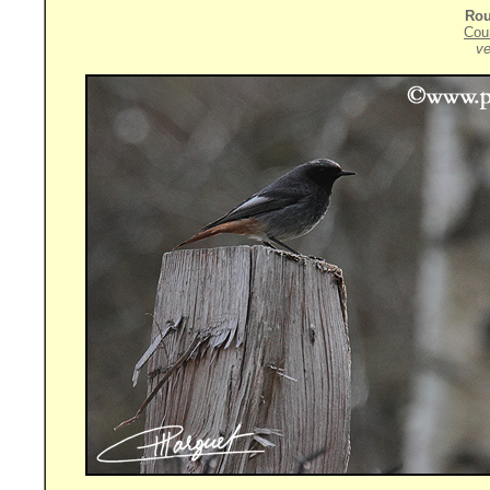
Rou
Cou
ve