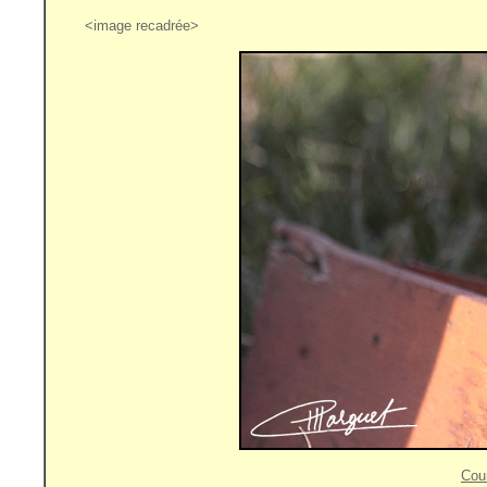
<image recadrée>
Cou