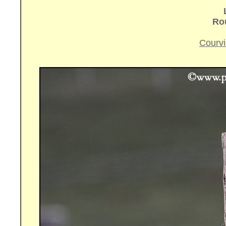
Ro
Courvi