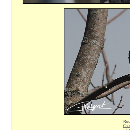
Rou
Cou