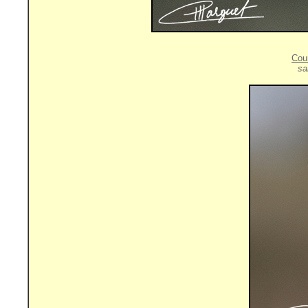
Cou
sa