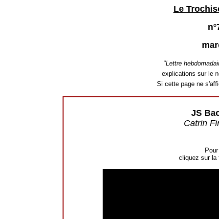
Le Trochis
n°
mar
"Lettre hebdomadai
explications sur le n
Si cette page ne s'af
JS Ba
Catrin F
Pour 
cliquez sur la