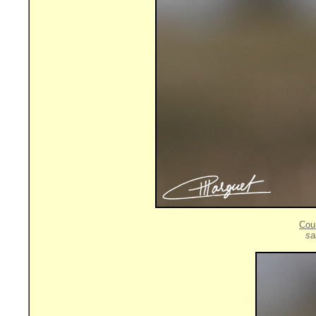
Cou
sa