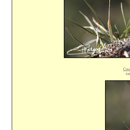
Cou
sa