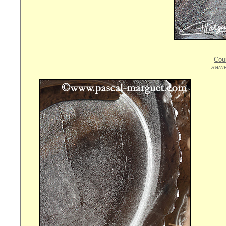
Cou
same