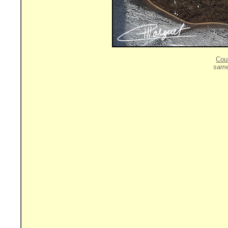
Cou
same