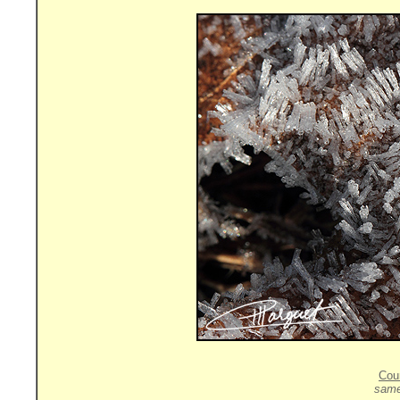
Cou
same