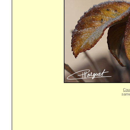
Cou
same