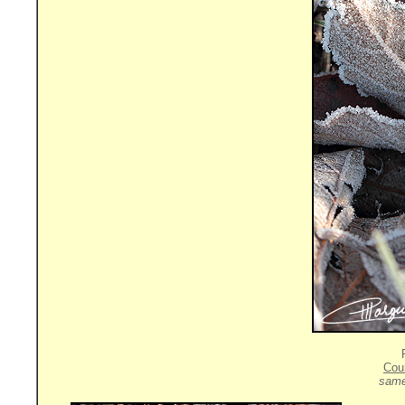
Cou
same