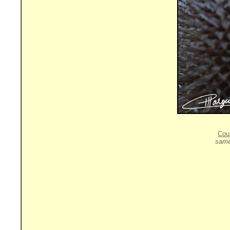
Cou
same