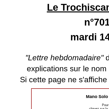
Le Trochiscan
n°701
mardi 14
"Lettre hebdomadaire"
d
explications sur le nom d
Si cette page ne s'affich
Mano Solo
Pour 
cliquez sur la