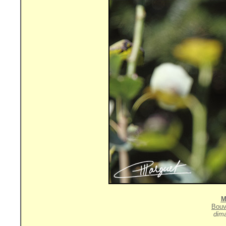
M
Bouv
dim