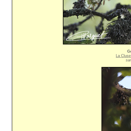
G
La Cluse
sa