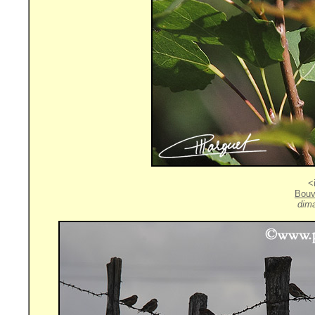
<
Bouv
dim