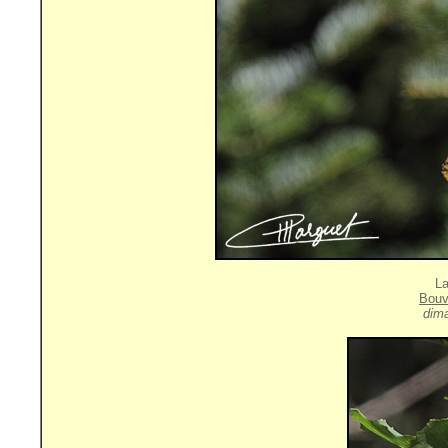
La
Bouv
dim