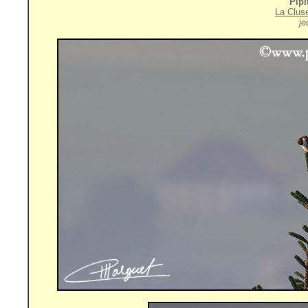
Pipi
La Clus
je