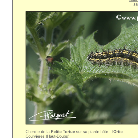
sa
Chenille de la
Petite Tortue
sur sa plante hôte : l'
Ortie
Courvières (Haut-Doubs)