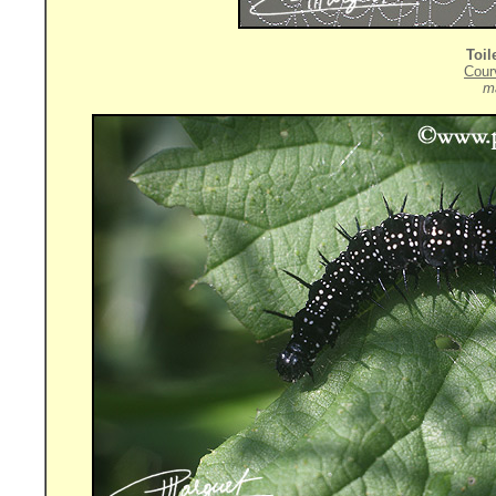
Toil
Cour
ma