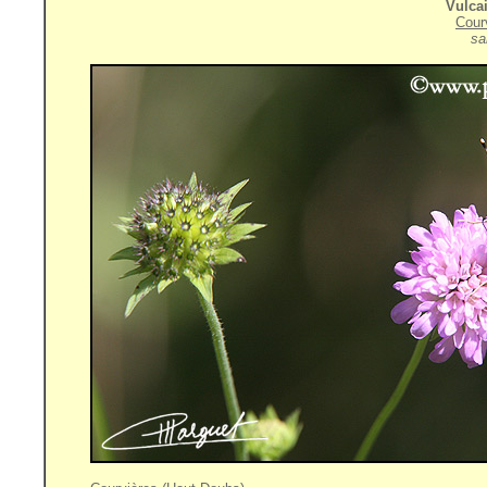
Vulca
Cour
sa