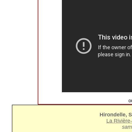
o
Hirondelle, Si
La Rivière
same