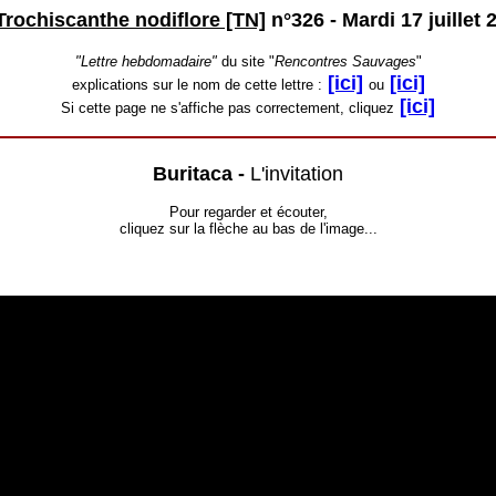
Trochiscanthe nodiflore [TN]
n°326 -
Mardi 17 juillet 
"Lettre hebdomadaire"
du site "
Rencontres Sauvages
"
[ici]
[ici]
explications sur le nom de cette lettre :
ou
[ici]
Si cette page ne s'affiche pas correctement, cliquez
Buritaca -
L'invitation
Pour regarder et écouter,
cliquez sur la flèche au bas de l'image...