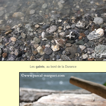
Les
galets
, au bord de la Durance