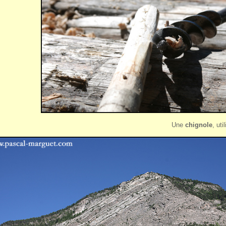
Une
chignole
, ut