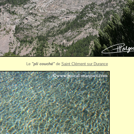
Le
"pli couché"
de
Saint Clément sur Durance