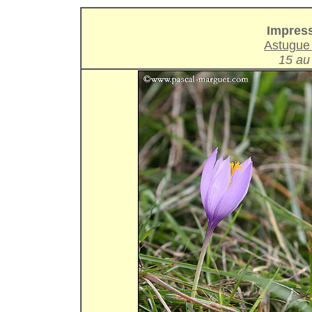
Impres
Astugue
15 au