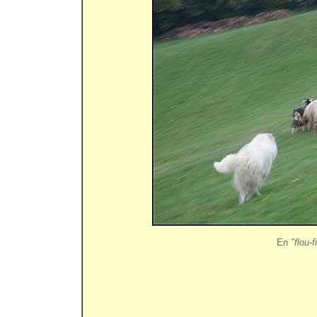
E
n
"flou-f