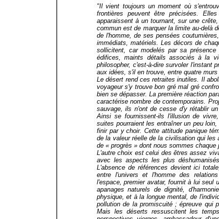
"
Il vient toujours un moment où s'entrou
frontières peuvent être précisées. Ell
apparaissent à un tournant, sur une crête
commun est de marquer la limite au-delà de 
de l'homme, de ses pensées coutumières, l
immédiats, matériels. Les décors de chaq
sollicitent, car modelés par sa présence
édifices, maints détails associés à la 
philosopher, c'est-à-dire survoler l'instant
aux idées, s'il en trouve, entre quatre mur
Le désert rend ces retraites inutiles. Il abo
voyageur s'y trouve bon gré mal gré confron
bien se dépasser. La première réaction paraî
caractérise nombre de contemporains. Pro
sauvage, ils n'ont de cesse d'y rétablir u
Ainsi se fournissent-ils l'illusion de vi
suites pourraient les entraîner un peu loin
finir par y choir. Cette attitude panique té
de la valeur réelle de la civilisation qui 
de « progrès » dont nous sommes chaque 
L'autre choix est celui des êtres assez vi
avec les aspects les plus déshumanisés 
L'absence de références devient ici total
entre l'univers et l'homme des relation
l'espace, premier avatar, fournit à lui seu
apanages naturels de dignité, d'harmonie
physique, et à la longue mental, de l'indiv
pollution de la promiscuité ; épreuve qui
Mais les déserts ressuscitent les temp
perspectives vierges, ambassadeur d'un