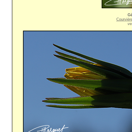
Gé
Courvièr
ve