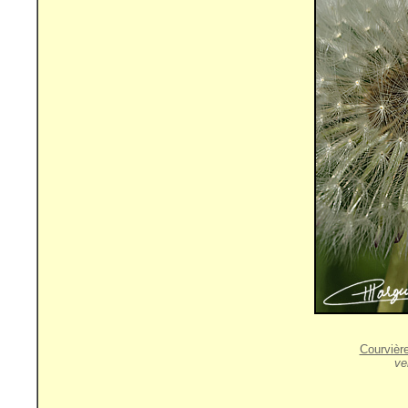
Courvièr
ve