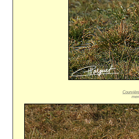
Courvièr
merc