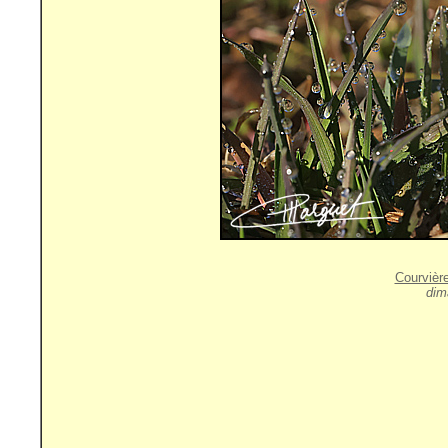
Courvièr
dim