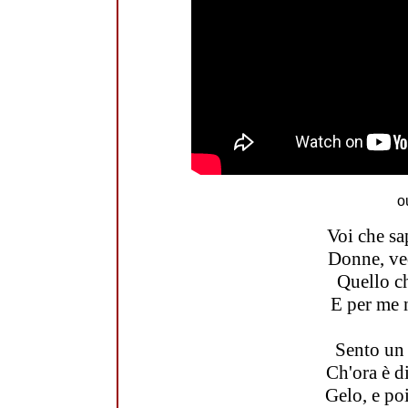
o
Voi che sa
Donne, ved
Quello ch
E per me 
Sento un 
Ch'ora è di
Gelo, e po