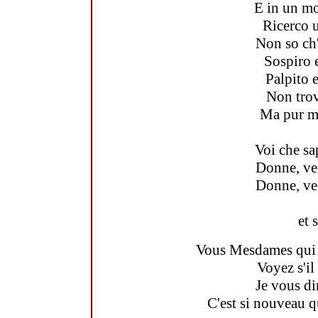
E in un mo
Ricerco u
Non so ch'
Sospiro 
Palpito 
Non trov
Ma pur mi
Voi che sa
Donne, ved
Donne, ved
et 
Vous Mesdames qui s
Voyez s'il
Je vous di
C'est si nouveau q