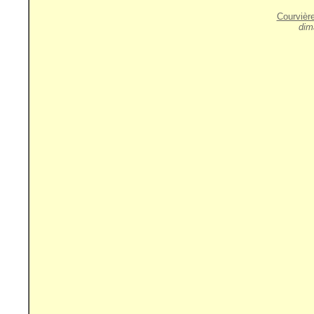
Courvièr
dim