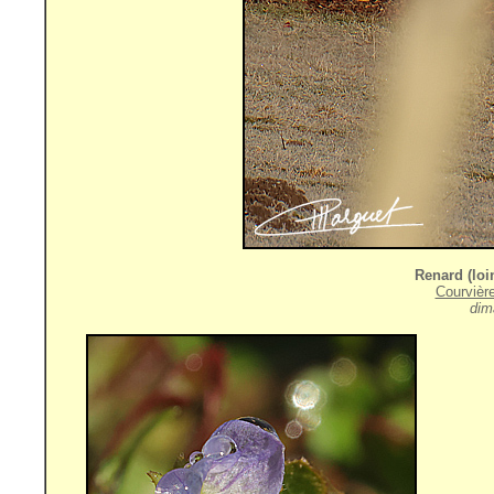
Renard (loin
Courvièr
dim