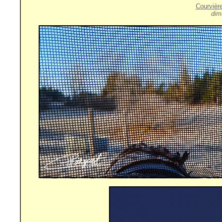
Courvièr
dim