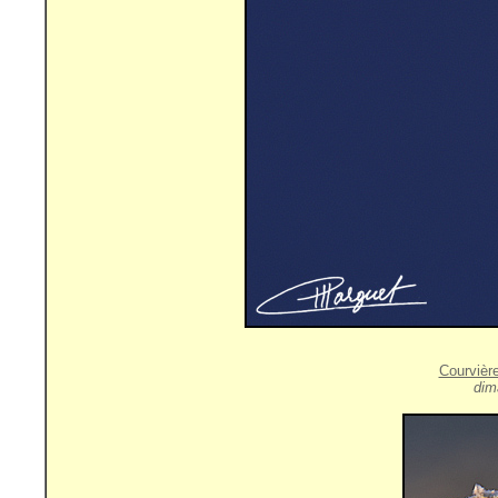
Courvièr
dim