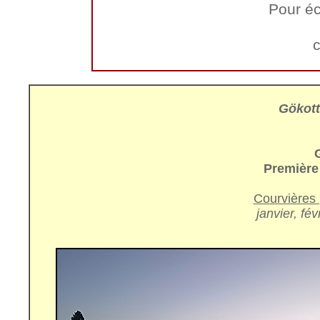
Pour éc
c
Gökot
Première
Courvières 
janvier, fé