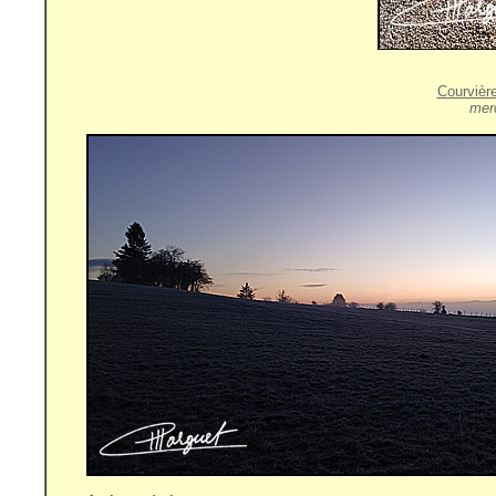
Courvièr
merc