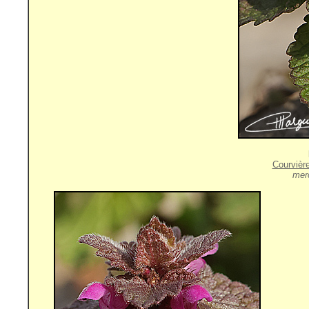
Courvièr
merc