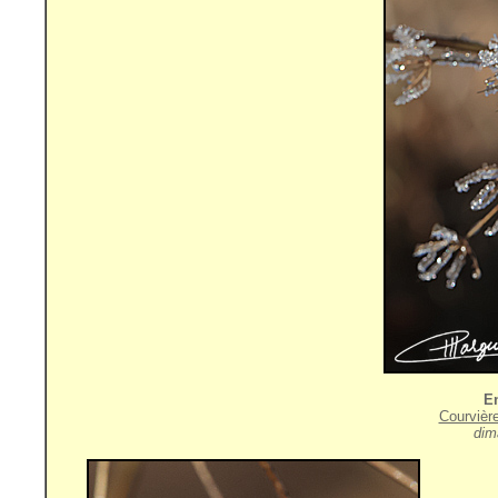
En
Courvièr
dim