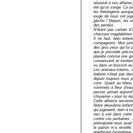
retourné à ses affaire
été qu’un songe. Ce jo
les théologiens auxque
exige de nous ont ju
gâchis ! Depuis, les s
des pendus.
N’étant pas certain d’
chasseur magdalénien
Il ne faut, bien ente
compagnons. Mon jumea
des gros yeux qui lui 
que je possède précise
planète comme une go
connaissent et tombera
vu dans un buisson au
Les animaux-totems, c’
baleine n’était pas dan
depuis toujours nous 
cons. Quant au hibou, 
sommets à fleur d’eau
passer, jamais aujourd
chouanne » pour lui r
Cette alliance ancien
Notre deuxième enfant
qui jugeaient, bien à to
rien à voir dans cette 
contre ces puritaines.
prématurée nous avait 
le patron m’a réveill
graphisme hypnotique, 