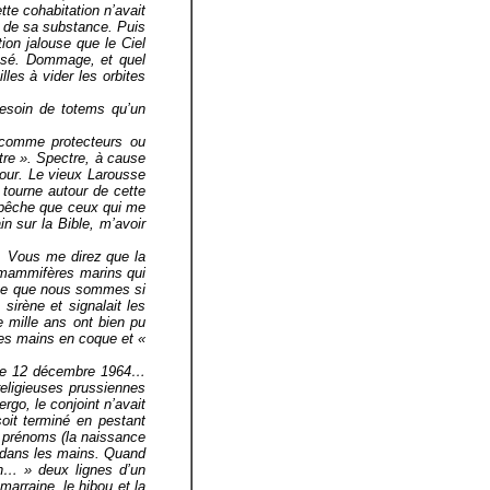
te cohabitation n’avait
e de sa substance. Puis
ion jalouse que le Ciel
nsé. Dommage, et quel
les à vider les orbites
 besoin de totems qu’un
t comme protecteurs ou
re ». Spectre, à cause
jour. Le vieux Larousse
 tourne autour de cette
pêche que ceux qui me
n sur la Bible, m’avoir
é. Vous me direz que la
es mammifères marins qui
rce que nous sommes si
sirène et signalait les
 mille ans ont bien pu
mes mains en coque et «
, le 12 décembre 1964…
eligieuses prussiennes
ergo, le conjoint n’avait
 soit terminé en pestant
e prénoms (la naissance
n dans les mains. Quand
in… » deux lignes d’un
arraine, le hibou et la