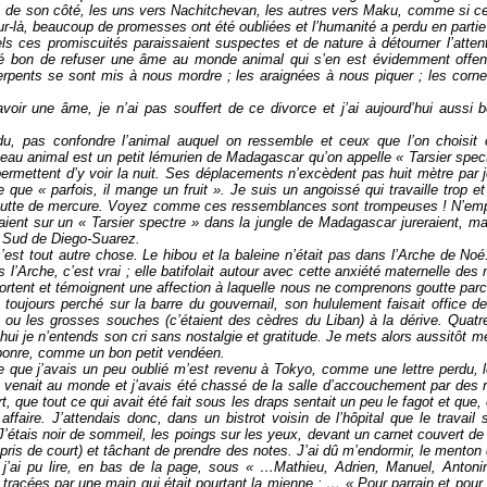
s, de son côté, les uns vers Nachitchevan, les autres vers Maku, comme si cet
ur-là, beaucoup de promesses ont été oubliées et l’humanité a perdu en parti
ls ces promiscuités paraissaient suspectes et de nature à détourner l’attent
gé bon de refuser une âme au monde animal qui s’en est évidemment offe
erpents se sont mis à nous mordre ; les araignées à nous piquer ; les corneil
avoir une âme, je n’ai pas souffert de ce divorce et j’ai aujourd’hui aussi
.
ndu, pas confondre l’animal auquel on ressemble et ceux que l’on choisi
u animal est un petit lémurien de Madagascar qu’on appelle « Tarsier spect
permettent d’y voir la nuit. Ses déplacements n’excèdent pas huit mètre par 
 que « parfois, il mange un fruit ». Je suis un angoissé qui travaille trop et
utte de mercure. Voyez comme ces ressemblances sont trompeuses ! N’em
ient sur un « Tarsier spectre » dans la jungle de Madagascar jureraient, mai
 Sud de Diego-Suarez.
est tout autre chose. Le hibou et la baleine n’était pas dans l’Arche de No
s l’Arche, c’est vrai ; elle batifolait autour avec cette anxiété maternelle d
portent et témoignent une affection à laquelle nous ne comprenons goutte pa
toujours perché sur la barre du gouvernail, son hululement faisait office de 
 ou les grosses souches (c’étaient des cèdres du Liban) à la dérive. Quatre
’hui je n’entends son cri sans nostalgie et gratitude. Je mets alors aussitôt 
éponre, comme un bon petit vendéen.
ne que j’avais un peu oublié m’est revenu à Tokyo, comme une lettre perdu
 venait au monde et j’avais été chassé de la salle d’accouchement par des r
rt, que tout ce qui avait été fait sous les draps sentait un peu le fagot et que, 
affaire. J’attendais donc, dans un bistrot voisin de l’hôpital que le travail
 J’étais noir de sommeil, les poings sur les yeux, devant un carnet couvert d
pris de court) et tâchant de prendre des notes. J’ai dû m’endormir, le mento
é, j’ai pu lire, en bas de la page, sous « …Mathieu, Adrien, Manuel, Anton
tracées par une main qui était pourtant la mienne : … « Pour parrain et pour m