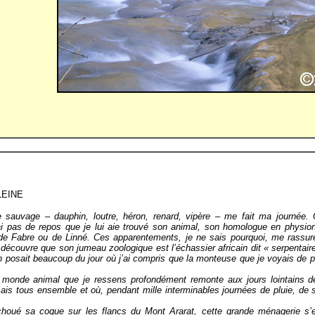
LEINE
 sauvage – dauphin, loutre, héron, renard, vipère – me fait ma journée.
ai pas de repos que je lui aie trouvé son animal, son homologue en physio
e Fabre ou de Linné. Ces apparentements, je ne sais pourquoi, me rassur
 découvre que son jumeau zoologique est l’échassier africain dit « serpentaire
n posait beaucoup du jour où j’ai compris que la monteuse que je voyais de pro
 monde animal que je ressens profondément remonte aux jours lointains 
mais tous ensemble et où, pendant mille interminables journées de pluie, de
houé sa coque sur les flancs du Mont Ararat, cette grande ménagerie s’e