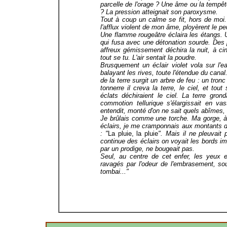
parcelle de l'orage ? Une âme ou la tempête 
? La pression atteignait son paroxysme.
Tout à coup un calme se fit, hors de moi.
l'afflux violent de mon âme, ployèrent le pe
Une flamme rougeâtre éclaira les étangs. U
qui fusa avec une détonation sourde. Des pl
affreux gémissement déchira la nuit, à ci
tout se tu. L'air sentait la poudre.
Brusquement un éclair violet vola sur l'ea
balayant les rives, toute l'étendue du canal
de la terre surgit un arbre de feu : un tro
tonnerre il creva la terre, le ciel, et to
éclats déchiraient le ciel. La terre gr
commotion tellurique s'élargissait en 
entendit, monté d'on ne sait quels abîmes,
Je brûlais comme une torche. Ma gorge, à v
éclairs, je me cramponnais aux montants d
: "
La pluie, la pluie
". Mais il ne pleuvait 
continue des éclairs on voyait les bords imm
par un prodige, ne bougeait pas.
Seul, au centre de cet enfer, les yeux 
ravagés par l'odeur de l'embrasement, sou
tombai..."