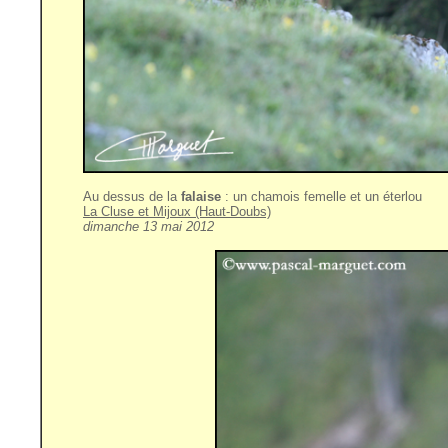
Au dessus de la
falaise
: un chamois femelle et un éterlou
La Cluse et Mijoux (Haut-Doubs)
dimanche 13 mai 2012