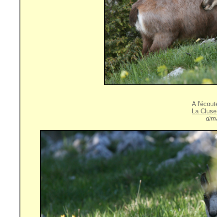
A l'écou
La Cluse
dim