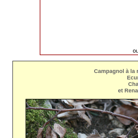
o
Campagnol à la 
Ecur
Cha
et Rena