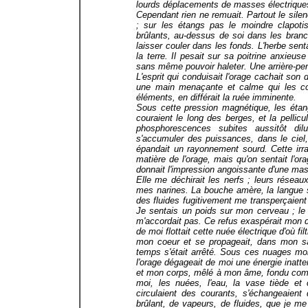
lourds déplacements de masses électrique
Cependant rien ne remuait. Partout le silen
; sur les étangs pas le moindre clapotis 
brûlants, au-dessus de soi dans les branc
laisser couler dans les fonds. L'herbe sentai
la terre. Il pesait sur sa poitrine anxieuse
sans même pouvoir haleter. Une arrière-pens
L'esprit qui conduisait l'orage cachait so
une main menaçante et calme qui les con
éléments, en différait la ruée imminente.
Sous cette pression magnétique, les éta
couraient le long des berges, et la pellic
phosphorescences subites aussitôt dilu
s'accumuler des puissances, dans le ciel, 
épandait un rayonnement sourd. Cette irra
matière de l'orage, mais qu'on sentait l'
donnait l'impression angoissante d'une mas
Elle me déchirait les nerfs ; leurs réseau
mes narines. La bouche amère, la langue sèc
des fluides fugitivement me transperçaient
Je sentais un poids sur mon cerveau ; le 
m'accordait pas. Ce refus exaspérait mon dé
de moi flottait cette nuée électrique d'où f
mon coeur et se propageait, dans mon sa
temps s'était arrêté. Sous ces nuages mon
l'orage dégageait de moi une énergie inatt
et mon corps, mêlé à mon âme, fondu comm
moi, les nuées, l'eau, la vase tiède e
circulaient des courants, s'échangeaient 
brûlant, de vapeurs, de fluides, que je 