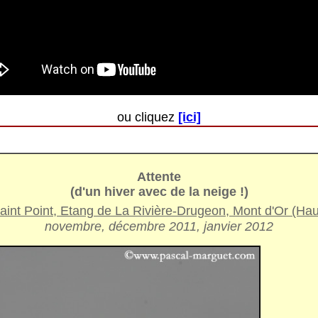
ou cliquez
[ici]
Attente
(d'un hiver avec de la neige !)
aint Point, Etang de La Rivière-Drugeon, Mont d'Or (Ha
novembre, décembre 2011, janvier 2012