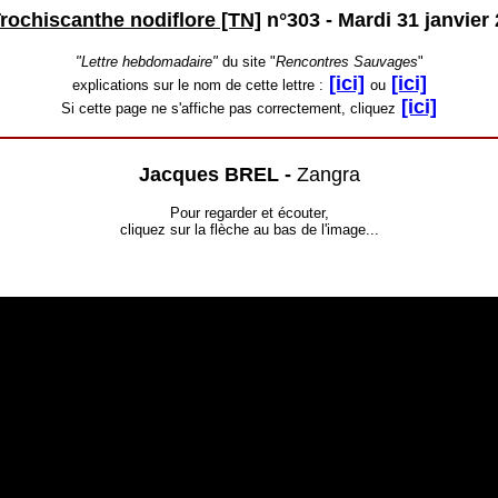
rochiscanthe nodiflore [TN]
n°303 -
Mardi 31 janvier
"Lettre hebdomadaire"
du site "
Rencontres Sauvages
"
[ici]
[ici]
explications sur le nom de cette lettre :
ou
[ici]
Si cette page ne s'affiche pas correctement, cliquez
Jacques BREL -
Zangra
Pour regarder et écouter,
cliquez sur la flèche au bas de l'image...