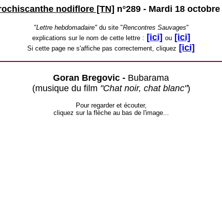
rochiscanthe nodiflore [TN]
n°289 -
Mardi 18 octobre
"Lettre hebdomadaire"
du site "
Rencontres Sauvages
"
[ici]
[ici]
explications sur le nom de cette lettre :
ou
[ici]
Si cette page ne s'affiche pas correctement, cliquez
Goran Bregovic -
Bubarama
(musique du film
"Chat noir, chat blanc"
)
Pour regarder et écouter,
cliquez sur la flèche au bas de l'image...