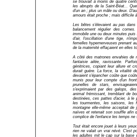
se trouvait à moins de quatre cents
les abrupts de la Saint-Béat... Que
d'un an ; plus un mâle ou deux. D'au
amours était proche ; mais difficile à
Les bêtes s'élevaient au pas dans
balancement régulier des cornes.
immobile une ou deux minutes puis s
d'air, l'oscillation d'une tige, n'
femelles hypernerveuses prenant au g
de la maternité effaçaient en elles t
A côté des matrones envahies de re
fantaisie ailée, ravissante. Parfo
génitrices, copiant leur allure et
durait guère. La force, la vitalité 
devaient s'épancher coûte que co
munis pour leur compte d'un front
prunelles de stars, envisageaien
s'exprimaient par des galops, des 
animal frémissant, tremblant de bon
destinées, ces pattes d'acier, à le
les tourmentes, les saisons, les 
montagne elle-même acceptait de jou
naïves et retenait son souffle afin 
complice de l'enfance les temps ne 
Tout était encore jouet à leurs yeu
rien ne valait un vrai névé. C'est p
les adultes mit le cap sur la base 