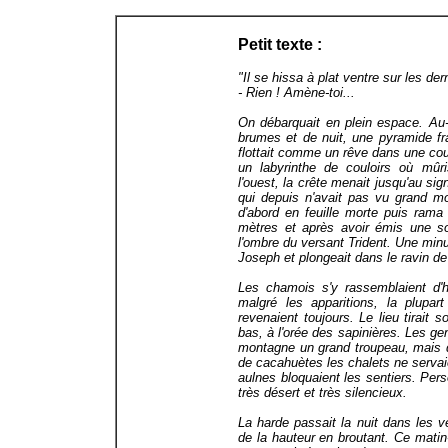
Petit texte :
"Il se hissa à plat ventre sur les de
- Rien ! Amène-toi...
On débarquait en plein espace. Au-
brumes et de nuit, une pyramide fr
flottait comme un rêve dans une coup
un labyrinthe de couloirs où mûr
l'ouest, la crête menait jusqu'au sig
qui depuis n'avait pas vu grand 
d'abord en feuille morte puis ram
mètres et après avoir émis une sor
l'ombre du versant Trident. Une minute
Joseph et plongeait dans le ravin de
Les chamois s'y rassemblaient d'hab
malgré les apparitions, la plupa
revenaient toujours. Le lieu tirait
bas, à l'orée des sapinières. Les g
montagne un grand troupeau, mais d
de cacahuètes les chalets ne servaie
aulnes bloquaient les sentiers. Per
très désert et très silencieux.
La harde passait la nuit dans les v
de la hauteur en broutant. Ce matin-