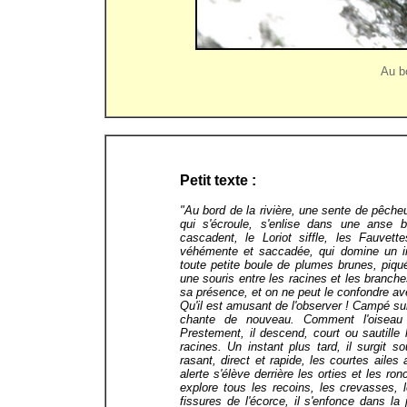
Au b
Petit texte :
"Au bord de la rivière, une sente de pêche
qui s'écroule, s'enlise dans une anse
cascadent, le Loriot siffle, les Fauvett
véhémente et saccadée, qui domine un ins
toute petite boule de plumes brunes, piq
une souris entre les racines et les branches
sa présence, et on ne peut le confondre av
Qu'il est amusant de l'observer ! Campé sur
chante de nouveau. Comment l'oiseau 
Prestement, il descend, court ou sautille
racines. Un instant plus tard, il surgit 
rasant, direct et rapide, les courtes aile
alerte s'élève derrière les orties et les ron
explore tous les recoins, les crevasses, 
fissures de l'écorce, il s'enfonce dans l