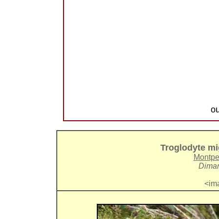
o
Troglodyte mi
Montpe
Diman
<im