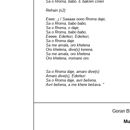
Sa o Rroma, babo. E bakren cinen
Refrain (x2)
Eeee...j / Saaaaa oooo Rroma daje,
Sa o Rroma, babo babo,
Sa o Rroma, o daje,
Sa o Rroma, babo babo,
Eeeee, Ederlezi, Ederlezi,
Sa o Rroma daje.
Sa me amala, oro khelena
Oro khelena, dive(s) kerena.
Sa me amala, oro khelena
Oro khelena, rromano oro.
Sa o Rroma daje, amaro dive(s)
Amaro dive(s), Ederlezi
Sa o Rroma daje, avri bešena,
Avri bešena, a me khere bešava. "
Goran 
Mu