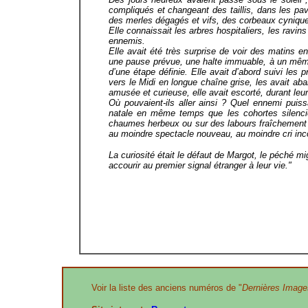
compliqués et changeant des taillis, dans les pavi
des merles dégagés et vifs, des corbeaux cyniqu
Elle connaissait les arbres hospitaliers, les ravin
ennemis.
Elle avait été très surprise de voir des matins e
une pause prévue, une halte immuable, à un mê
d’une étape définie. Elle avait d’abord suivi les p
vers le Midi en longue chaîne grise, les avait aba
amusée et curieuse, elle avait escorté, durant le
Où pouvaient-ils aller ainsi ? Quel ennemi puissa
natale en même temps que les cohortes silenci
chaumes herbeux ou sur des labours fraîchement r
au moindre spectacle nouveau, au moindre cri inc
La curiosité était le défaut de Margot, le péché 
accourir au premier signal étranger à leur vie."
Voir la liste des anciens numéros de "
Dernières Image