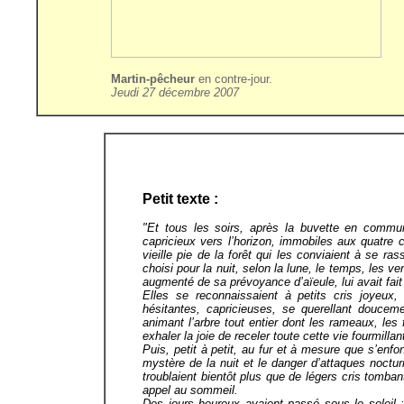
Martin-pêcheur
en contre-jour.
Jeudi 27 décembre 2007
Petit texte :
"Et tous les soirs, après la buvette en commun
capricieux vers l’horizon, immobiles aux quatre c
vieille pie de la forêt qui les conviaient à se r
choisi pour la nuit, selon la lune, le temps, les v
augmenté de sa prévoyance d’aïeule, lui avait fait 
Elles se reconnaissaient à petits cris joyeux,
hésitantes, capricieuses, se querellant doucem
animant l’arbre tout entier dont les rameaux, les 
exhaler la joie de receler toute cette vie fourmilla
Puis, petit à petit, au fur et à mesure que s’enfon
mystère de la nuit et le danger d’attaques noctu
troublaient bientôt plus que de légers cris tomb
appel au sommeil.
Des jours heureux avaient passé sous le soleil ;