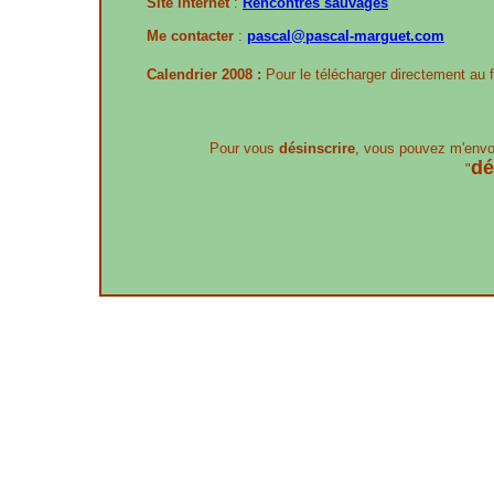
Site internet
:
Rencontres sauvages
Me contacter
:
pascal@pascal-marguet.com
Calendrier 2008 :
Pour le télécharger directement au 
Pour vous
désinscrire
, vous pouvez m'envo
dé
"