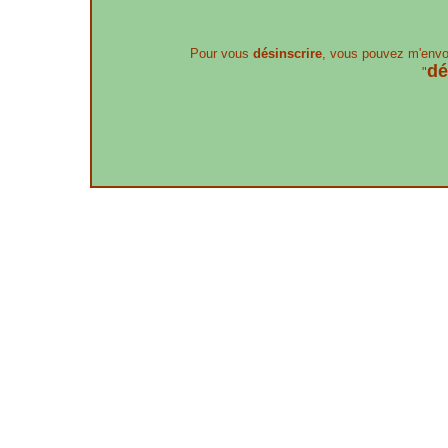
Pour vous
désinscrire
, vous pouvez m'envo
dé
"