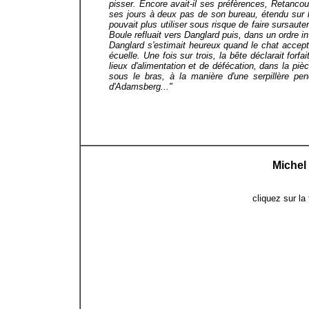
pisser. Encore avait-il ses préfèrences, Retancou
ses jours à deux pas de son bureau, étendu sur l
pouvait plus utiliser sous risque de faire sursaute
Boule refluait vers Danglard puis, dans un ordre in
Danglard s'estimait heureux quand le chat accepta
écuelle. Une fois sur trois, la bête déclarait forfai
lieux d'alimentation et de défécation, dans la piè
sous le bras, à la manière d'une serpillère pe
d'Adamsberg..."
Michel
cliquez sur la