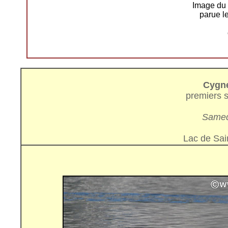
Image du
parue l
Cygne
premiers 
Samedi
Lac de Sai