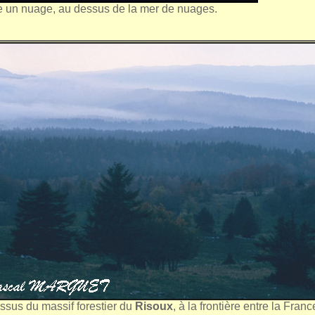
re un nuage, au dessus de la mer de nuages.
essus du massif forestier du
Risoux
, à la frontière entre la Franc