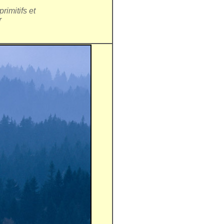
rimitifs et
r