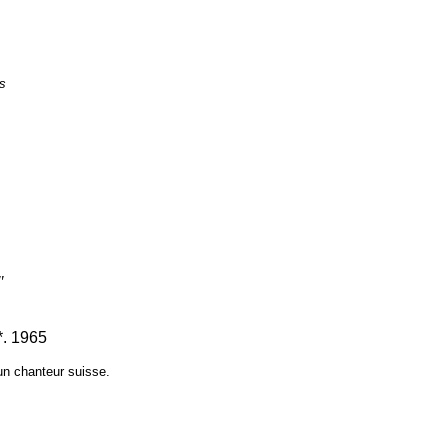
s
"
*. 1965
un chanteur suisse.