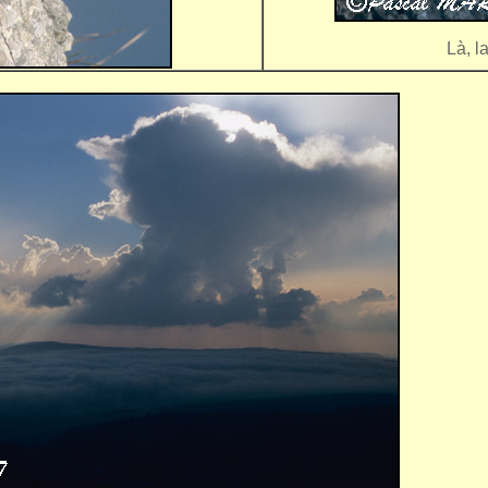
Là, l