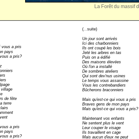
La Forêt du massif 
(...suite)
Un jour sont arrivés
Ici des charbonniers
 vous a pris
Ils ont coupé les bois
on pays
Jeté les arbres en tas
 vous a pris?
Puis on a édifié
Des maisons élevées
ez
Où l'on a installé
onniers
De sombres ateliers
ers
Qui sont dev'nus usines
iers
Le temps vous assassine
alpage
Vous les contrebandiers
village
Bûcherons braconniers
te
rs de fête
Mais qu'est-ce qui vous a pris
a terre
Braves gens de mon pays
lairs
Mais qu'est-ce qui vous a pris?
tamment
 vent
Maintenant vos enfants
Ne sentent plus le vent
vous a pris
Leur couper le visage
on pays
Ils travaillent en cage
 vous a pris?
Mais aucun d'eux ne peut