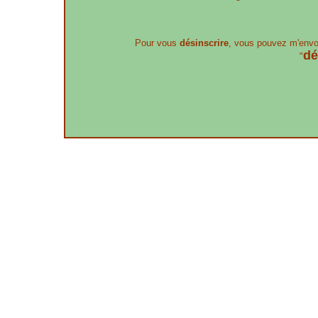
Pour vous
désinscrire
, vous pouvez m'envo
dé
"