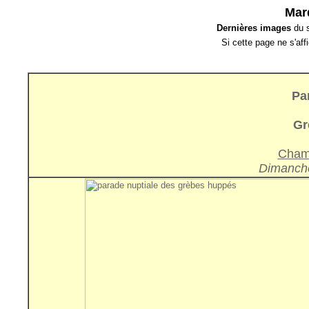
Mard
Dernières images
du s
Si cette page ne s'af
Pa
Gr
Champ
Dimanche