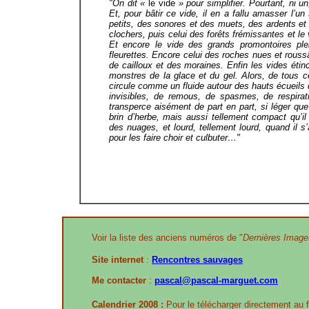
"On dit «
le vide
» pour simplifier. Pourtant, ni 
Et, pour bâtir ce vide, il en a fallu amasser l’u
petits, des sonores et des muets, des ardents e
clochers, puis celui des forêts frémissantes et l
Et encore le vide des grands promontoires plei
fleurettes. Encore celui des roches nues et rous
de cailloux et des moraines. Enfin les vides étin
monstres de la glace et du gel. Alors, de tous 
circule comme un fluide autour des hauts écueils d
invisibles, de remous, de spasmes, de respiratio
transperce aisément de part en part, si léger qu
brin d’herbe, mais aussi tellement compact qu’il
des nuages, et lourd, tellement lourd, quand il 
pour les faire choir et culbuter…"
Voir la liste des anciens numéros de "
Dernières Image
Site internet
:
Rencontres sauvages
Me contacter
:
pascal@pascal-marguet.com
Calendrier 2008 :
Pour le télécharger directement au 