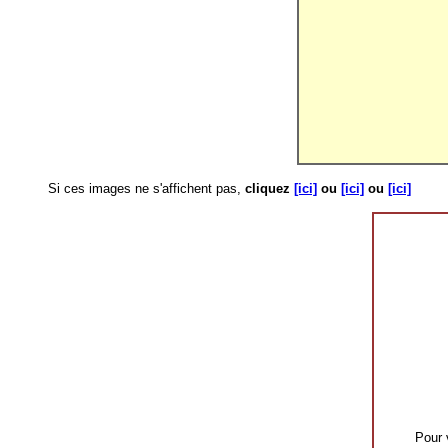
Si ces images ne s'affichent pas,
cliquez
[ici]
ou
[ici]
ou
[ici]
Pour v