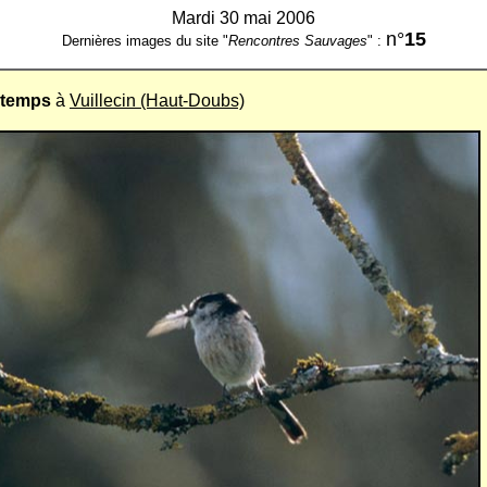
Mardi 30 mai 2006
n°
15
Dernières images du site "
Rencontres Sauvages
" :
ntemps
à
Vuillecin (Haut-Doubs)