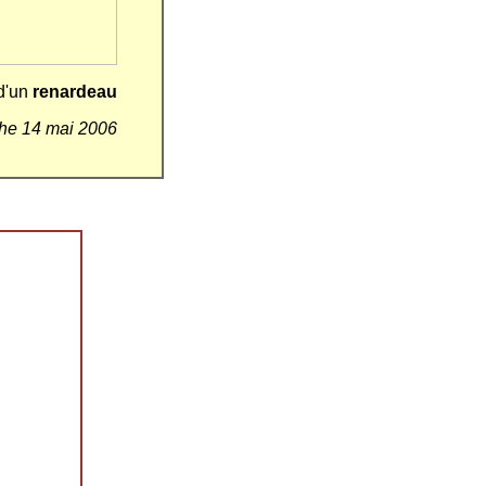
 d'un
renardeau
he 14 mai 2006