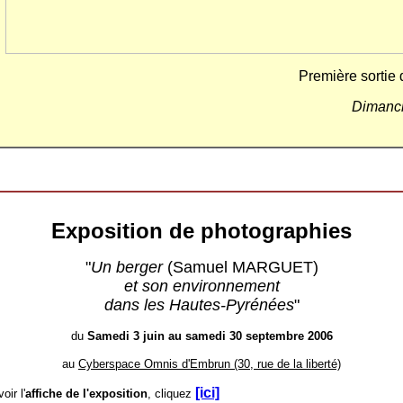
Première sortie
Dimanc
Exposition de photographies
"
Un berger
(Samuel MARGUET)
et son environnement
dans les Hautes-Pyrénées
"
du
Samedi 3 juin au samedi 30 septembre 2006
au
Cyberspace Omnis d'Embrun (30, rue de la liberté)
[ici]
oir l'
affiche de l'exposition
, cliquez