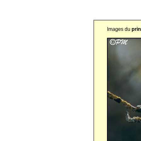
Images du
pri