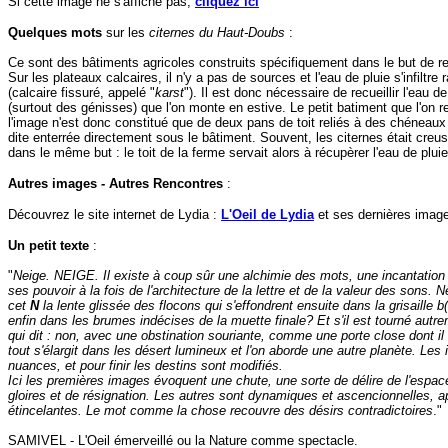
Si cette image ne s'affiche pas,
cliquez ici
Quelques mots
sur les
citernes du Haut-Doubs
:
Ce sont des bâtiments agricoles construits spécifiquement dans le but de rec
Sur les plateaux calcaires, il n'y a pas de sources et l'eau de pluie s'infiltr
(calcaire fissuré, appelé "
karst
"). Il est donc nécessaire de recueillir l'eau de
(surtout des génisses) que l'on monte en estive. Le petit batiment que l'on 
l'image n'est donc constitué que de deux pans de toit reliés à des chéneaux
dite enterrée directement sous le bâtiment. Souvent, les citernes était cre
dans le même but : le toit de la ferme servait alors à récupèrer l'eau de pluie
Autres images - Autres Rencontres
:
Découvrez le site internet de Lydia :
L'Oeil de Lydia
et ses dernières images
Un petit texte
:
"
Neige. NEIGE. Il existe à coup sûr une alchimie des mots, une incantation du
ses pouvoir à la fois de l'architecture de la lettre et de la valeur des sons. 
cet
N
la lente glissée des flocons qui s'effondrent ensuite dans la grisaille b
enfin dans les brumes indécises de la muette finale? Et s'il est tourné aut
qui dit : non, avec une obstination souriante, comme une porte close dont il 
tout s'élargit dans les désert lumineux et l'on aborde une autre planète. Les
nuances, et pour finir les destins sont modifiés.
Ici les premières images évoquent une chute, une sorte de délire de l'espa
gloires et de résignation. Les autres sont dynamiques et ascencionnelles, a
étincelantes. Le mot comme la chose recouvre des désirs contradictoires
."
SAMIVEL - L'Oeil émerveillé ou la Nature comme spectacle.