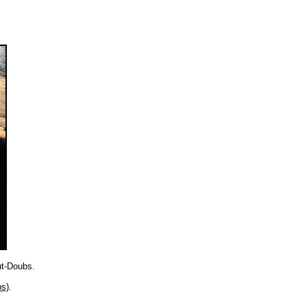
ut-Doubs.
bs)
.