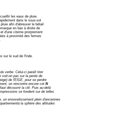
ueillir les eaux de pluie.
e rapidement dans le sous-sol
 pluie afin d'abreuver le bétail
remarque en bas à droite de
 et d'une citerne prorprement
usées à proximité des fermes
.
 sur le sud de l'Inde.
 verbe. Celui-ci paraît tirer
Ne voit-on pas sur la pente de
(eige) de l'EIGE, pour se perdre
rement, on rencontre encore cet
N
faut découvrir la clé. Puis au-delà
 impressions se fondent sur de telles
ce, un ensevelissement plein d'anciennes
ppartiennentà la sphère des altitudes